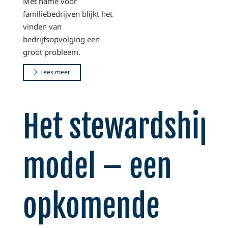
Met name voor
familiebedrijven blijkt het
vinden van
bedrijfsopvolging een
groot probleem.
Lees meer
Het stewardship-
model – een
opkomende