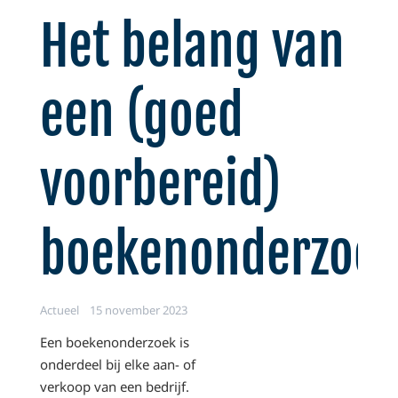
Het belang van
een (goed
voorbereid)
boekenonderzoe
Actueel
15 november 2023
Een boekenonderzoek is
onderdeel bij elke aan- of
verkoop van een bedrijf.