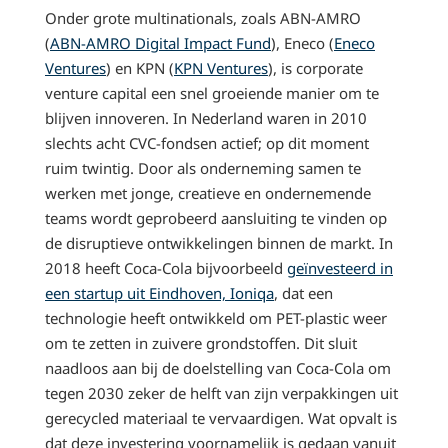
Onder grote multinationals, zoals ABN-AMRO
(
ABN-AMRO Digital Impact Fund
), Eneco (
Eneco
Ventures
) en KPN (
KPN Ventures
), is corporate
venture capital een snel groeiende manier om te
blijven innoveren. In Nederland waren in 2010
slechts acht CVC-fondsen actief; op dit moment
ruim twintig. Door als onderneming samen te
werken met jonge, creatieve en ondernemende
teams wordt geprobeerd aansluiting te vinden op
de disruptieve ontwikkelingen binnen de markt. In
2018 heeft Coca-Cola bijvoorbeeld
geïnvesteerd in
een startup uit Eindhoven, Ioniqa
, dat een
technologie heeft ontwikkeld om PET-plastic weer
om te zetten in zuivere grondstoffen. Dit sluit
naadloos aan bij de doelstelling van Coca-Cola om
tegen 2030 zeker de helft van zijn verpakkingen uit
gerecycled materiaal te vervaardigen. Wat opvalt is
dat deze investering voornamelijk is gedaan vanuit