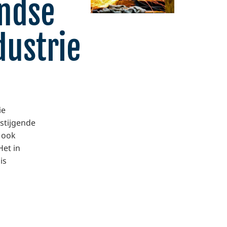
ndse
ustrie
ie
stijgende
 ook
et in
is