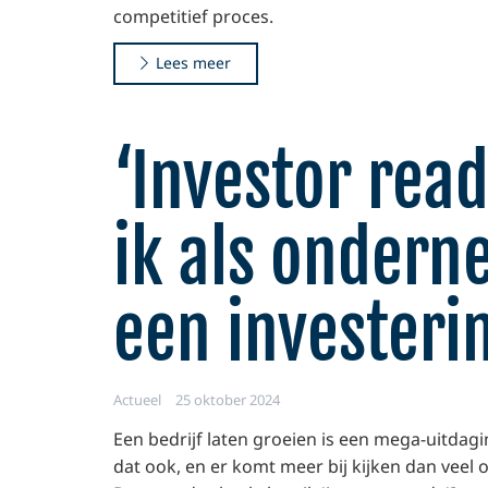
competitief proces.
Lees meer
‘Investor rea
ik als ondern
een investeri
Actueel
25 oktober 2024
Een bedrijf laten groeien is een mega-uitdagi
dat ook, en er komt meer bij kijken dan vee