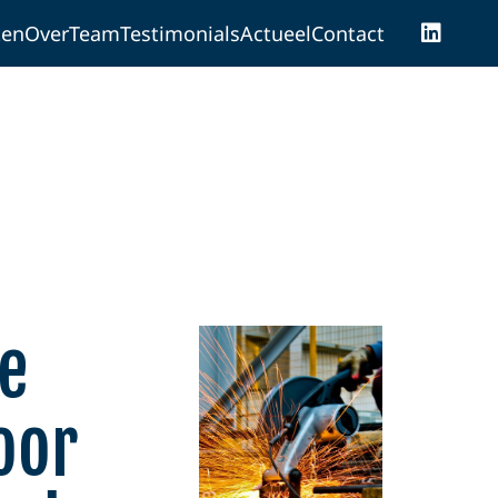
ten
Over
Team
Testimonials
Actueel
Contact
e
oor