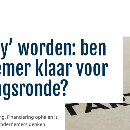
dy’ worden: ben
emer klaar voor
ngsronde?
ng. Financiering ophalen is
l ondernemers denken.