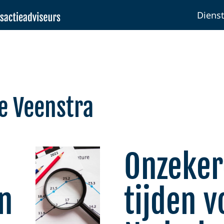
Diens
e Veenstra
Onzeker
n
tijden v