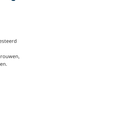
vesteerd
trouwen,
en.