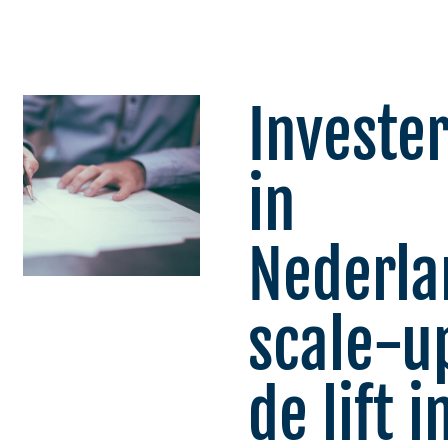
Investe
in
Nederla
scale-u
de lift i