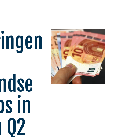
ringen
ndse
ps in
n Q2