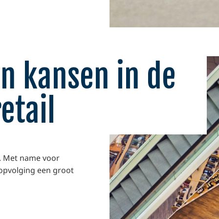
n kansen in de
etail
n. Met name voor
fsopvolging een groot